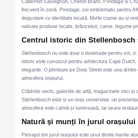
Cabernet Sauvignon, Chenin Blanc, Pinotage și Chard
frecvent în zonă. Pinotage, soi emblematic pentru Afr
degustare cu identitate locală. Multe crame au și re
valoare produse locale, brânzeturi, carne, legume pro
Centrul istoric din Stellenbosch
Stellenbosch nu este doar o destinație pentru vin, ci ș
istoric este cunoscut pentru arhitectura Cape Dutch, c
elegante. O plimbare pe Dorp Street este una dintre c
atmosfera orașului.
Clădirile vechi, galeriile de artă, magazinele mici și 
Stellenbosch este și un oraș universitar, iar prezența
atmosfera este calmă și luminoasă, iar seara restaura
Natură și munți în jurul orașulu
Peisajul din jurul orașului este unul dintre marile at