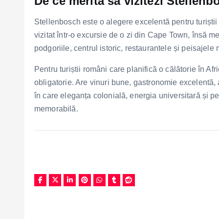
De ce merită să vizitezi Stellenb
Stellenbosch este o alegere excelentă pentru turiștii 
vizitat într-o excursie de o zi din Cape Town, însă me
podgoriile, centrul istoric, restaurantele și peisajele
Pentru turiștii români care planifică o călătorie în A
obligatorie. Are vinuri bune, gastronomie excelentă,
în care eleganța colonială, energia universitară și pe
memorabilă.