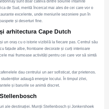
onnay sunt doar câteva dintre soiurile întâlnite
ica de Sud, merită încercat mai ales de cei care vor o
staurante excelente, unde meniurile sezoniere pun în
aspete și deserturi fine.
 și arhitectura Cape Dutch
i un oraș cu o istorie vizibilă la fiecare pas. Centrul său
u fațade albe, frontoane decorate și curți interioare
ele mai frumoase activități pentru cei care vor să simtă
cafenelele dau centrului un aer sofisticat, dar prietenos.
 studenților adaugă energie locului. În timpul zilei,
ntele și barurile se animă discret.
i Stellenbosch
uuri ale destinației. Munții Stellenbosch și Jonkershoek