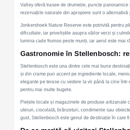
Valley oferă trasee de drumeție, puncte panoramice și 
rezervațiile naturale din apropiere sunt o alternativă 
Jonkershoek Nature Reserve este potrivită pentru pli
dificultate, iar priveliștile asupra văilor verzi și c
lumina cade frumos peste munți, iar aerul este mai răc
Gastronomie în Stellenbosch: res
Stellenbosch este una dintre cele mai bune destinaț
și din crame pun accent pe ingrediente locale, meniur
elegante pe terase cu vedere la vii până la cine într-u
pentru mai multe bugete.
Piețele locale și magazinele de produse artizanale c
uleiuri, ciocolată, brânzeturi, condimente sau obiec
gust, Stellenbosch este genul de destinație în care f