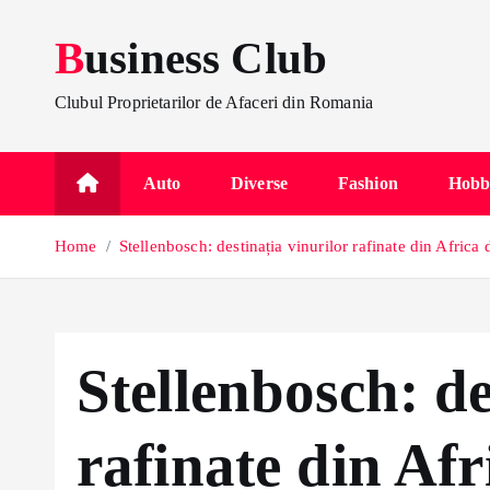
S
Business Club
k
i
p
Clubul Proprietarilor de Afaceri din Romania
t
o
Auto
Diverse
Fashion
Hobb
c
o
Home
Stellenbosch: destinația vinurilor rafinate din Africa
n
t
e
n
Stellenbosch: de
t
rafinate din Af