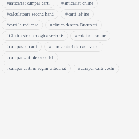
anticariat cumpar carti
anticariat online
calculatoare second hand
carti ieftine
carti la reducere
clinica dentara Bucuresti
Clinica stomatologica sector 6
cofetarie online
cumparam carti
cumparatori de carti vechi
cumpar carti de orice fel
cumpar carti in regim anticariat
cumpar carti vechi