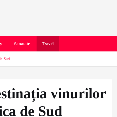
y
Sanatate
Travel
 de Sud
stinația vinurilor
rica de Sud