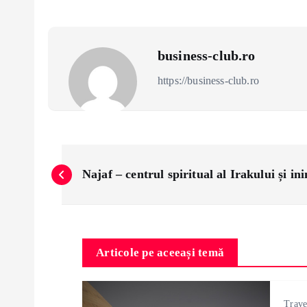
business-club.ro
https://business-club.ro
P
Najaf – centrul spiritual al Irakului și ini
o
s
Articole pe aceeași temă
t
Trave