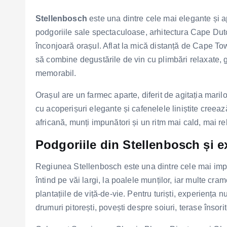
Stellenbosch
este una dintre cele mai elegante și a
podgoriile sale spectaculoase, arhitectura Cape Dutc
înconjoară orașul. Aflat la mică distanță de Cape Town
să combine degustările de vin cu plimbări relaxate, 
memorabil.
Orașul are un farmec aparte, diferit de agitația maril
cu acoperișuri elegante și cafenelele liniștite cree
africană, munți impunători și un ritm mai cald, mai re
Podgoriile din Stellenbosch și e
Regiunea Stellenbosch este una dintre cele mai impor
întind pe văi largi, la poalele munților, iar multe cra
plantațiile de viță-de-vie. Pentru turiști, experiența 
drumuri pitorești, povești despre soiuri, terase însori