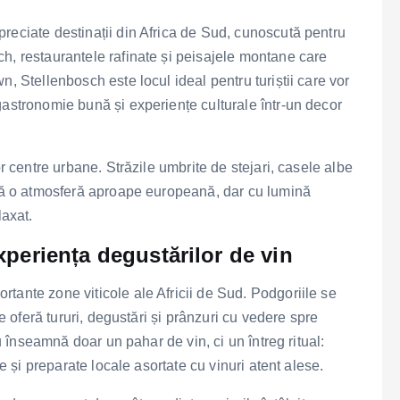
preciate destinații din Africa de Sud, cunoscută pentru
h, restaurantele rafinate și peisajele montane care
, Stellenbosch este locul ideal pentru turiștii care vor
gastronomie bună și experiențe culturale într-un decor
or centre urbane. Străzile umbrite de stejari, casele albe
ază o atmosferă aproape europeană, dar cu lumină
laxat.
xperiența degustărilor de vin
tante zone viticole ale Africii de Sud. Podgoriile se
me oferă tururi, degustări și prânzuri cu vedere spre
nu înseamnă doar un pahar de vin, ci un întreg ritual:
te și preparate locale asortate cu vinuri atent alese.