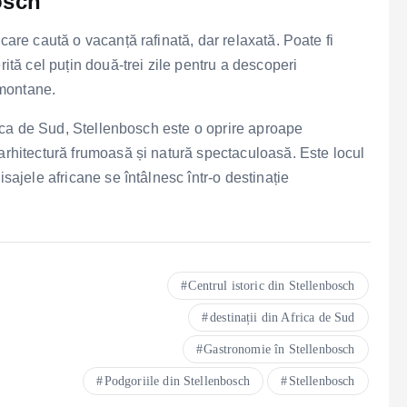
osch
care caută o vacanță rafinată, dar relaxată. Poate fi
rită cel puțin două-trei zile pentru a descoperi
 montane.
frica de Sud, Stellenbosch este o oprire aproape
 arhitectură frumoasă și natură spectaculoasă. Este locul
isajele africane se întâlnesc într-o destinație
Centrul istoric din Stellenbosch
destinații din Africa de Sud
Gastronomie în Stellenbosch
Podgoriile din Stellenbosch
Stellenbosch