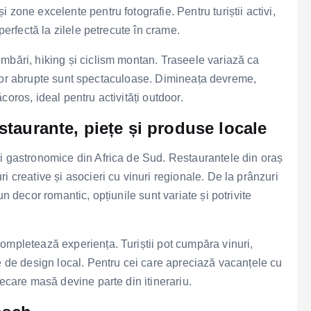
zone excelente pentru fotografie. Pentru turiștii activi,
perfectă la zilele petrecute în crame.
mbări, hiking și ciclism montan. Traseele variază ca
ulmilor abrupte sunt spectaculoase. Dimineața devreme,
oros, ideal pentru activități outdoor.
taurante, piețe și produse locale
ii gastronomice din Africa de Sud. Restaurantele din oraș
i creative și asocieri cu vinuri regionale. De la prânzuri
n decor romantic, opțiunile sunt variate și potrivite
ompletează experiența. Turiștii pot cumpăra vinuri,
te de design local. Pentru cei care apreciază vacanțele cu
iecare masă devine parte din itinerariu.