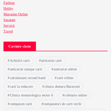
Fashion
Hobby
Magazine Online
Sanatate
Servicii
Travel
Cuvinte cheie
Achizitii carti
anticariat carti
anticariat cumpar carti
anticariat online
calculatoare second hand
carti ieftine
carti la reducere
clinica dentara Bucuresti
Clinica stomatologica sector 6
cofetarie online
cumparam carti
cumparatori de carti vechi