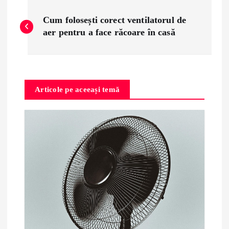
P
Cum folosești corect ventilatorul de
o
aer pentru a face răcoare în casă
s
t
Articole pe aceeași temă
n
a
v
i
g