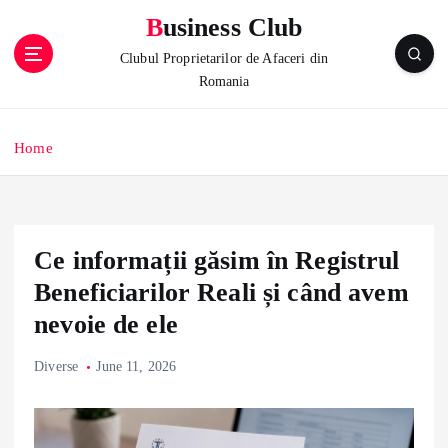
S
Business Club
k
i
Clubul Proprietarilor de Afaceri din
p
Romania
t
o
c
Home
o
n
t
e
Ce informații găsim în Registrul
n
t
Beneficiarilor Reali și când avem
nevoie de ele
Diverse
June 11, 2026