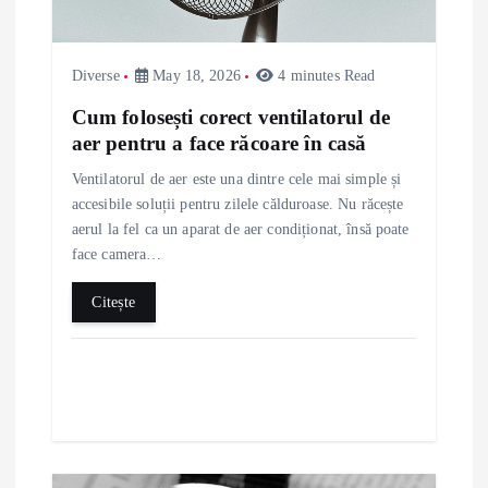
a
t
Diverse
May 18, 2026
4 minutes Read
i
Cum folosești corect ventilatorul de
aer pentru a face răcoare în casă
o
Ventilatorul de aer este una dintre cele mai simple și
accesibile soluții pentru zilele călduroase. Nu răcește
n
aerul la fel ca un aparat de aer condiționat, însă poate
face camera…
Citește