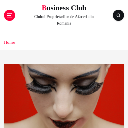
S
Business Club
k
i
Clubul Proprietarilor de Afaceri din
p
Romania
t
o
c
Home
o
n
t
e
n
t