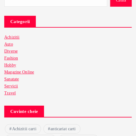
Categorii
Achizitii
Auto
Diverse
Fashion
Hobby
Magazine Online
Sanatate
Servicii
Travel
Cuvinte cheie
Achizitii carti
anticariat carti