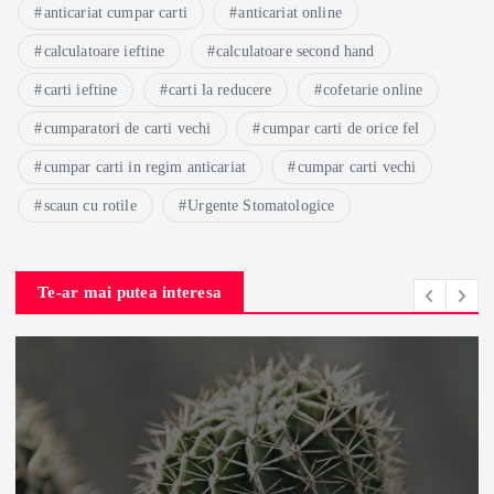
anticariat cumpar carti
anticariat online
calculatoare ieftine
calculatoare second hand
carti ieftine
carti la reducere
cofetarie online
cumparatori de carti vechi
cumpar carti de orice fel
cumpar carti in regim anticariat
cumpar carti vechi
scaun cu rotile
Urgente Stomatologice
Te-ar mai putea interesa