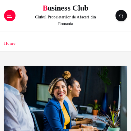
S
Business Club
k
i
Clubul Proprietarilor de Afaceri din
p
Romania
t
o
c
Home
o
n
t
e
n
t