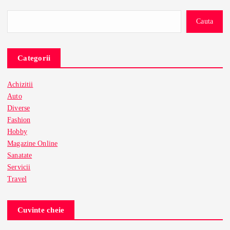
Cauta
Categorii
Achizitii
Auto
Diverse
Fashion
Hobby
Magazine Online
Sanatate
Servicii
Travel
Cuvinte cheie