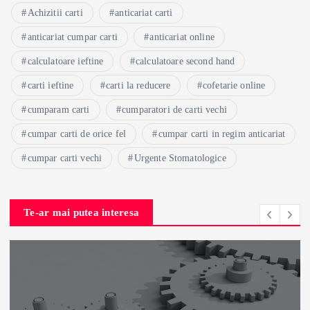
Achizitii carti
anticariat carti
anticariat cumpar carti
anticariat online
calculatoare ieftine
calculatoare second hand
carti ieftine
carti la reducere
cofetarie online
cumparam carti
cumparatori de carti vechi
cumpar carti de orice fel
cumpar carti in regim anticariat
cumpar carti vechi
Urgente Stomatologice
Te-ar mai putea interesa