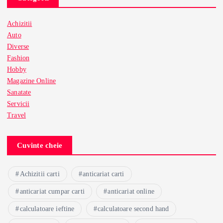
Achizitii
Auto
Diverse
Fashion
Hobby
Magazine Online
Sanatate
Servicii
Travel
Cuvinte cheie
Achizitii carti
anticariat carti
anticariat cumpar carti
anticariat online
calculatoare ieftine
calculatoare second hand