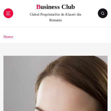
S
Business Club
k
i
Clubul Proprietarilor de Afaceri din
p
Romania
t
o
c
Home
o
n
t
e
n
t