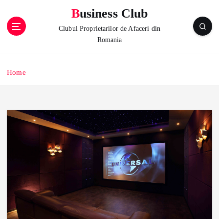
S
Business Club
k
i
Clubul Proprietarilor de Afaceri din
p
Romania
t
o
c
Home
o
n
t
e
n
t