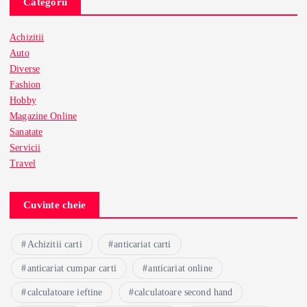
Categorii
Achizitii
Auto
Diverse
Fashion
Hobby
Magazine Online
Sanatate
Servicii
Travel
Cuvinte cheie
Achizitii carti
anticariat carti
anticariat cumpar carti
anticariat online
calculatoare ieftine
calculatoare second hand