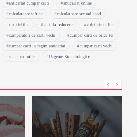
anticariat cumpar carti
anticariat online
calculatoare ieftine
calculatoare second hand
carti ieftine
carti la reducere
cofetarie online
cumparatori de carti vechi
cumpar carti de orice fel
cumpar carti in regim anticariat
cumpar carti vechi
scaun cu rotile
Urgente Stomatologice