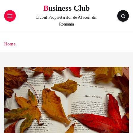
S
Business Club
k
i
Clubul Proprietarilor de Afaceri din
p
Romania
t
o
c
Home
o
n
t
e
n
t