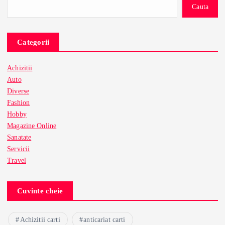
Cauta
Categorii
Achizitii
Auto
Diverse
Fashion
Hobby
Magazine Online
Sanatate
Servicii
Travel
Cuvinte cheie
Achizitii carti
anticariat carti