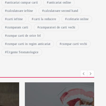
anticariat cumpar carti
anticariat online
calculatoare ieftine
calculatoare second hand
carti ieftine
carti la reducere
cofetarie online
cumparam carti
cumparatori de carti vechi
cumpar carti de orice fel
cumpar carti in regim anticariat
cumpar carti vechi
Urgente Stomatologice