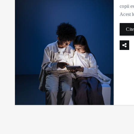
copii e
Acest l
Cite