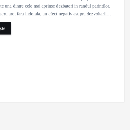
ste una dintre cele mai aprinse dezbateri in randul parintilor.
ucru are, fara indoiala, un efect negativ asupra dezvoltarii…
ște