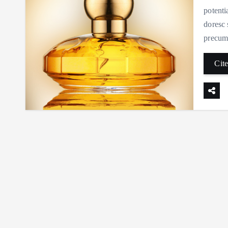
potenti
doresc 
precu
Cite