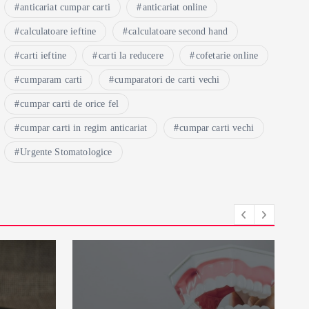
anticariat cumpar carti
anticariat online
calculatoare ieftine
calculatoare second hand
carti ieftine
carti la reducere
cofetarie online
cumparam carti
cumparatori de carti vechi
cumpar carti de orice fel
cumpar carti in regim anticariat
cumpar carti vechi
Urgente Stomatologice