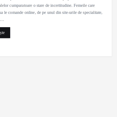
alelor cumparatoare o stare de incertitudine. Femeile care
sa le comande online, de pe unul din site-urile de specialitate,
m…
ște