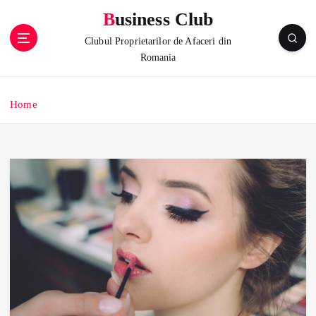
S
Business Club
k
i
Clubul Proprietarilor de Afaceri din
p
Romania
t
o
c
Home
o
n
t
e
n
t