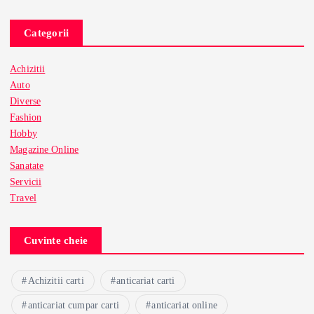
Categorii
Achizitii
Auto
Diverse
Fashion
Hobby
Magazine Online
Sanatate
Servicii
Travel
Cuvinte cheie
Achizitii carti
anticariat carti
anticariat cumpar carti
anticariat online