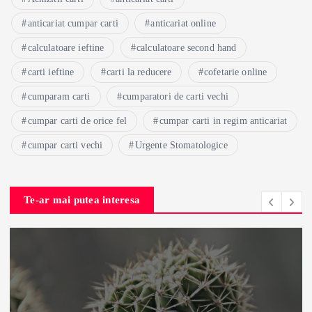
anticariat cumpar carti
anticariat online
calculatoare ieftine
calculatoare second hand
carti ieftine
carti la reducere
cofetarie online
cumparam carti
cumparatori de carti vechi
cumpar carti de orice fel
cumpar carti in regim anticariat
cumpar carti vechi
Urgente Stomatologice
Te-ar mai putea interesa