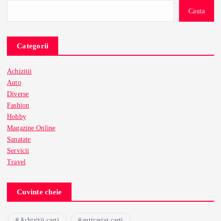
Cauta
Categorii
Achizitii
Auto
Diverse
Fashion
Hobby
Magazine Online
Sanatate
Servicii
Travel
Cuvinte cheie
Achizitii carti
anticariat carti