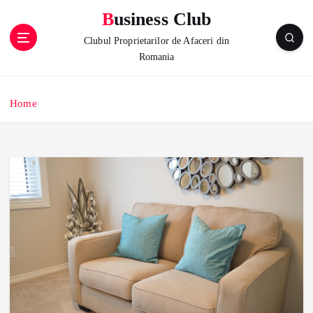
S
Business Club
k
i
Clubul Proprietarilor de Afaceri din
p
Romania
t
o
c
Home
o
n
t
e
n
t